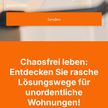
genommen.
Senden
Chaosfrei leben:
Entdecken Sie rasche
Lösungswege für
unordentliche
Wohnungen!