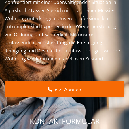
Konfrontiert mit einer überwältigenden Situation in
Alpirsbach? Lassen Sie sich nicht von einer Messie-
Wohnung unterkriegen. Unsere professionellen
Entrümpler sind Experten in der Wiederherstellung
von Ordnung und Sauberkeit. Mit unserer
umfassenden Dienstleistung, die Entsorgung,
Reinigung und Desinfektion umfasst, bringen wir Ihre
Wohnung wieder in einen tadellosen Zustand.
Jetzt Anrufen
KONTAKTFORMULAR