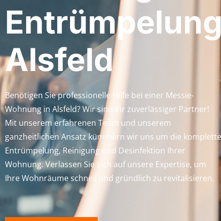
Entrümpelun
Alsfeld
Benötigen Sie professionelle Hilfe bei einer Messie-
Wohnung in Alsfeld? Wir sind Ihr zuverlässiger Partner!
Mit unserem erfahrenen Team und unserem
ganzheitlichen Ansatz kümmern wir uns um die komplett
Entrümpelung, Reinigung und Desinfektion Ihrer
Wohnung. Verlassen Sie sich auf unsere Expertise, um
Ihre Wohnräume schnell und gründlich zu revitalisieren.