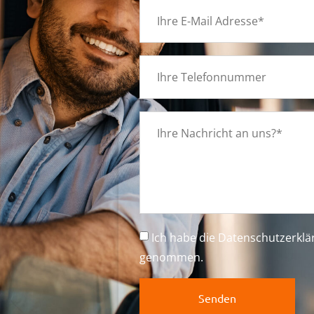
g
e
Ich habe die
Datenschutzerkl
genommen.
Senden