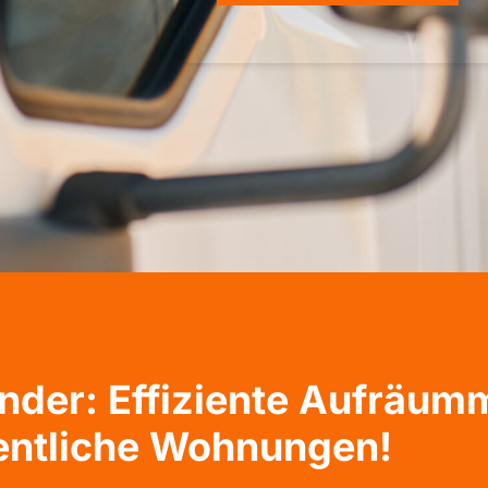
der: Effiziente Aufräum
entliche Wohnungen!