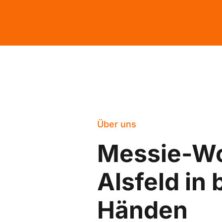
Über uns
Messie-W
Alsfeld in
Händen