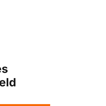
es
eld