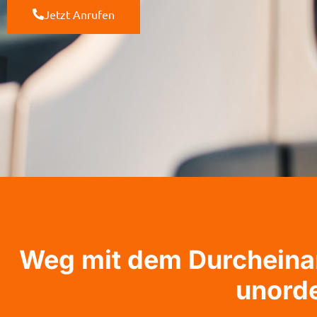
Jetzt Anrufen
Weg mit dem Durcheinan
unord