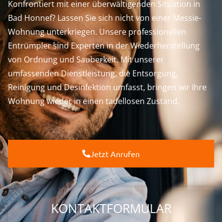
Konfrontiert mit einer überwältigenden Situation in
Bad Honnef? Lassen Sie sich nicht von einer Messie-
Wohnung unterkriegen. Unsere professionellen
Entrümpler sind Experten in der Wiederherstellung
von Ordnung und Sauberkeit. Mit unserer
umfassenden Dienstleistung, die Entsorgung,
Reinigung und Desinfektion umfasst, bringen wir Ihre
Wohnung wieder in einen tadellosen Zustand.
Jetzt Anrufen
KONTAKTFORMULAR