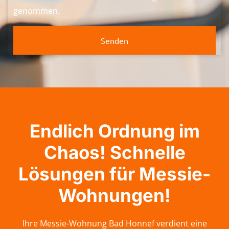
genommen.
Senden
Endlich Ordnung im
Chaos! Schnelle
Lösungen für Messie-
Wohnungen!
Ihre Messie-Wohnung Bad Honnef verdient eine