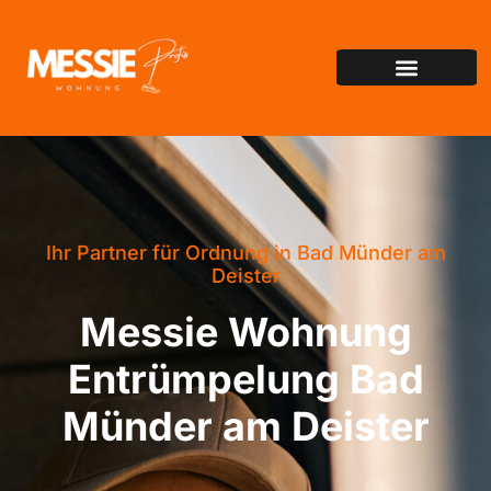
Ihr Partner für Ordnung in Bad Münder am
Deister
Messie Wohnung
Entrümpelung Bad
Münder am Deister