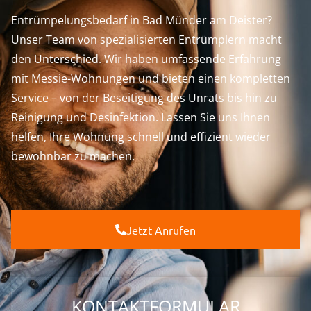
Entrümpelungsbedarf in Bad Münder am Deister?
Unser Team von spezialisierten Entrümplern macht
den Unterschied. Wir haben umfassende Erfahrung
mit Messie-Wohnungen und bieten einen kompletten
Service – von der Beseitigung des Unrats bis hin zu
Reinigung und Desinfektion. Lassen Sie uns Ihnen
helfen, Ihre Wohnung schnell und effizient wieder
bewohnbar zu machen.
Jetzt Anrufen
KONTAKTFORMULAR