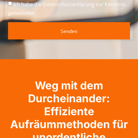
Ich habe die
Datenschutzerklärung
zur Kenntnis
genommen.
Senden
Weg mit dem
Durcheinander:
Effiziente
Aufräummethoden für
unordentliche