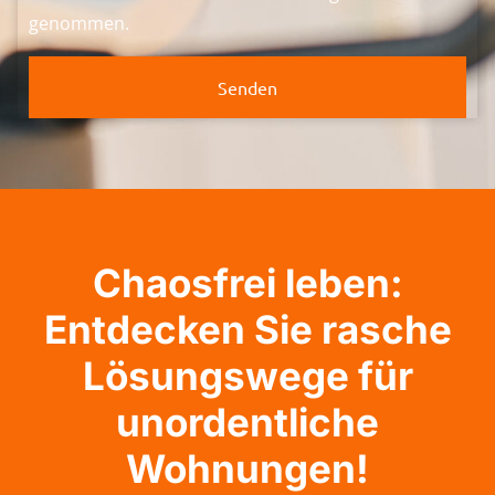
genommen.
Senden
Chaosfrei leben:
Entdecken Sie rasche
Lösungswege für
unordentliche
Wohnungen!