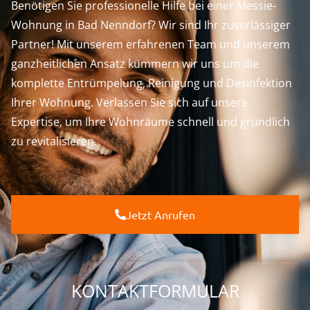
Benötigen Sie professionelle Hilfe bei einer Messie-
Wohnung in Bad Nenndorf? Wir sind Ihr zuverlässiger
Partner! Mit unserem erfahrenen Team und unserem
ganzheitlichen Ansatz kümmern wir uns um die
komplette Entrümpelung, Reinigung und Desinfektion
Ihrer Wohnung. Verlassen Sie sich auf unsere
Expertise, um Ihre Wohnräume schnell und gründlich
zu revitalisieren.
Jetzt Anrufen
KONTAKTFORMULAR