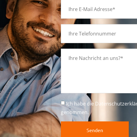
g
-
Ich habe die
Datenschutzerkl
genommen.
Senden
n