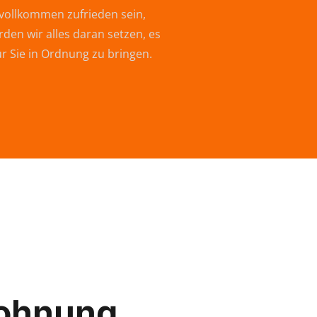
vollkommen zufrieden sein,
den wir alles daran setzen, es
ür Sie in Ordnung zu bringen.
ohnung