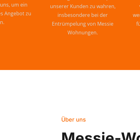
 uns, um ein
unserer Kunden zu wahren,
s Angebot zu
insbesondere bei der
wer
n.
Entrümpelung von Messie
f
Wohnungen.
Über uns
Messie-W