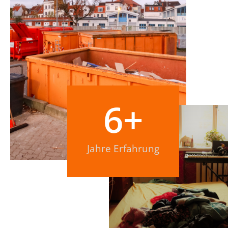
6
+
Jahre Erfahrung