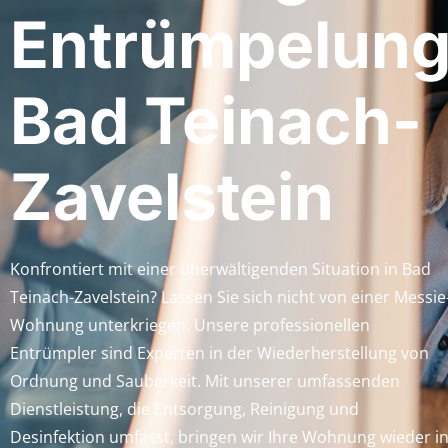
Entrümpelun
Bad Teinach-
Zavelstein
Konfrontiert mit einer überwältigenden Situation in Bad
Teinach-Zavelstein? Lassen Sie sich nicht von einer Messie
Wohnung unterkriegen. Unsere professionellen
Entrümpler sind Experten in der Wiederherstellung von
Ordnung und Sauberkeit. Mit unserer umfassenden
Dienstleistung, die Entsorgung, Reinigung und
Desinfektion umfasst, bringen wir Ihre Wohnung wieder i