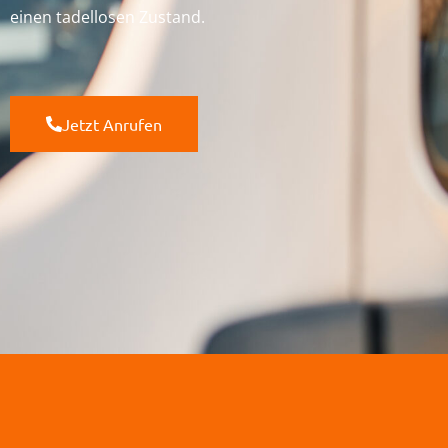
einen tadellosen Zustand.
Jetzt Anrufen