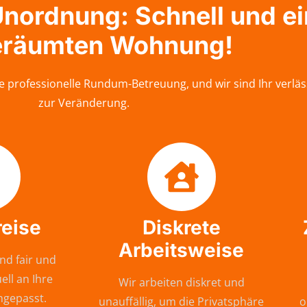
nordnung: Schnell und ei
eräumten Wohnung!
e professionelle Rundum-Betreuung, und wir sind Ihr verläs
zur Veränderung.
reise
Diskrete
Arbeitsweise
nd fair und
ell an Ihre
Wir arbeiten diskret und
ngepasst.
unauffällig, um die Privatsphäre
o