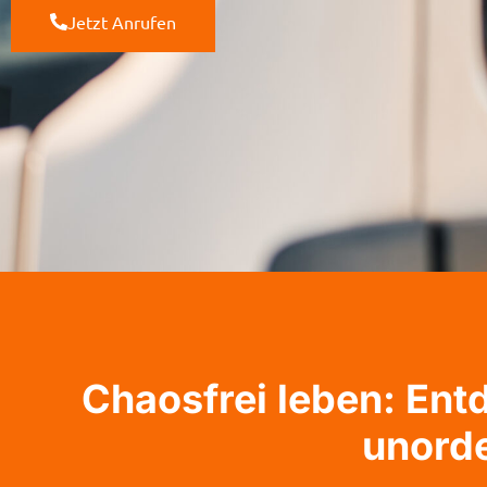
Jetzt Anrufen
Chaosfrei leben: En
unord