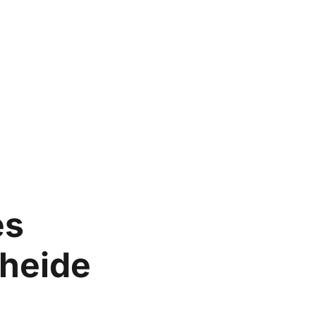
es
heide