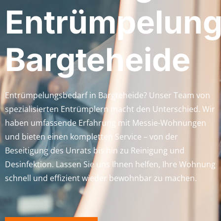
Entrümpelun
Bargteheide
Entrümpelungsbedarf in Bargteheide? Unser Team von
spezialisierten Entrümplern macht den Unterschied. Wir
haben umfassende Erfahrung mit Messie-Wohnungen
und bieten einen kompletten Service – von der
Beseitigung des Unrats bis hin zu Reinigung und
Desinfektion. Lassen Sie uns Ihnen helfen, Ihre Wohnung
schnell und effizient wieder bewohnbar zu machen.