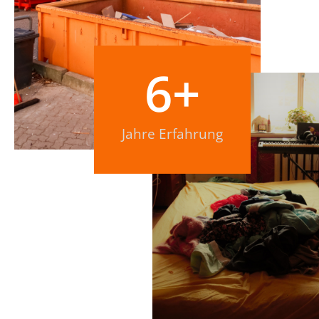
6
+
Jahre Erfahrung