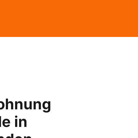
ohnung
e in