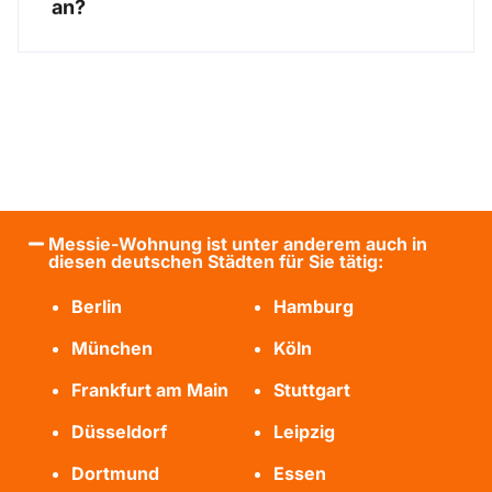
an?
Messie-Wohnung ist unter anderem auch in
diesen deutschen Städten für Sie tätig:
Berlin
Hamburg
München
Köln
Frankfurt am Main
Stuttgart
Düsseldorf
Leipzig
Dortmund
Essen