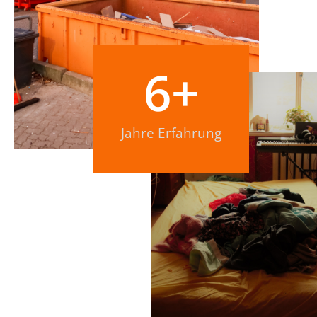
6
+
Jahre Erfahrung