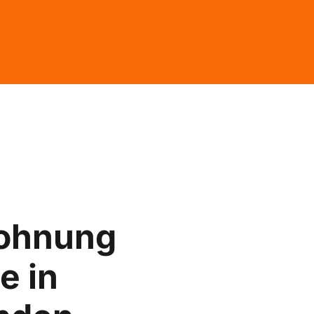
ohnung
e in