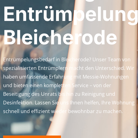
Entrümpelun
Bleicherode
Entrümpelungsbedarf in Bleicherode? Unser Team von
spezialisierten Entrümplern macht den Unterschied. Wir
haben umfassende Erfahrung mit Messie-Wohnungen
und bieten einen kompletten Service – von der
Beseitigung des Unrats bis hin zu Reinigung und
Desinfektion. Lassen Sie uns Ihnen helfen, Ihre Wohnung
schnell und effizient wieder bewohnbar zu machen.