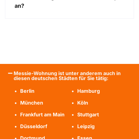
an?
Messie-Wohnung ist unter anderem auch in
diesen deutschen Städten für Sie tätig:
Berlin
Hamburg
München
Köln
Frankfurt am Main
Stuttgart
Düsseldorf
Leipzig
Dortmund
Essen