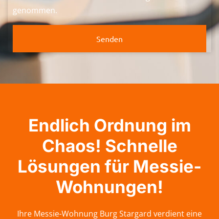
genommen.
Senden
Endlich Ordnung im
Chaos! Schnelle
Lösungen für Messie-
Wohnungen!
Ihre Messie-Wohnung Burg Stargard verdient eine