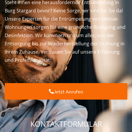
Steht Ihnen eine herausfordernde Entrümpelung in
Burg Stargard bevor? Keine Sorge, wir sind für Sie da!
Unsere Experten für die Entrümpelung von Messie-
Wohnungen sorgen für eine gründliche Reinigung und
Desinfektion. Wir kümmern uns um alles, von der
Entsorgung bis zur Wiederherstellung der Ordnung in
Ihrem Zuhause. Vertrauen Sie auf unsere Erfahrung
und Professionalität.
Jetzt Anrufen
KONTAKTFORMULAR