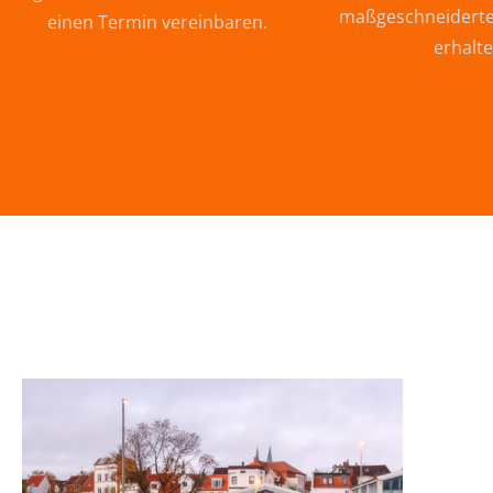
maßgeschneiderte
einen Termin vereinbaren.
erhalte