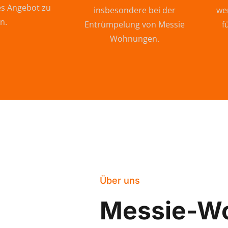
s Angebot zu
insbesondere bei der
wer
n.
Entrümpelung von Messie
f
Wohnungen.
Über uns
Messie-W