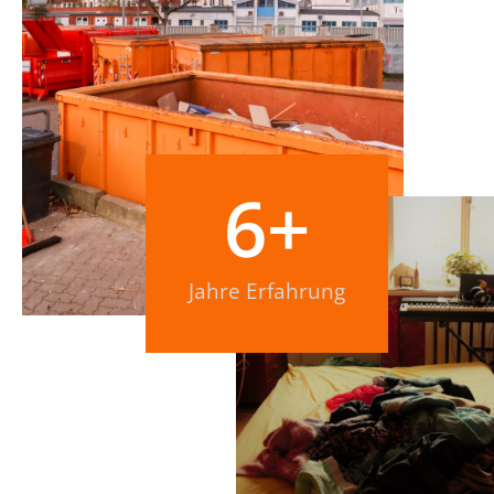
6
+
Jahre Erfahrung