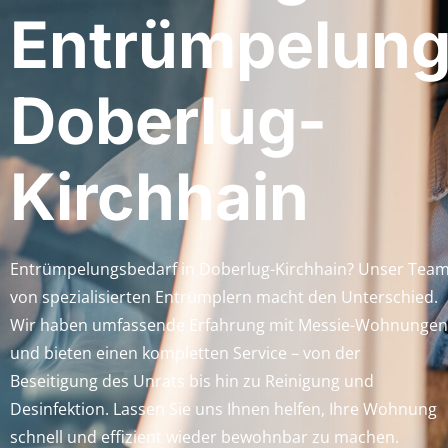
Entrümpelun
Doberlug-
Kirchhain
Entrümpelungsbedarf in Doberlug-Kirchhain? Unser Tea
von spezialisierten Entrümplern macht den Unterschied.
Wir haben umfassende Erfahrung mit Messie-Wohnungen
und bieten einen kompletten Service – von der
Beseitigung des Unrats bis hin zu Reinigung und
Desinfektion. Lassen Sie uns Ihnen helfen, Ihre Wohnung
schnell und effizient wieder bewohnbar zu machen.