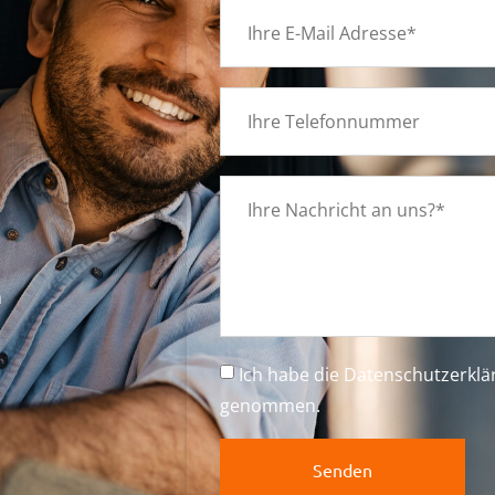
g
m
Ich habe die
Datenschutzerkl
genommen.
Senden