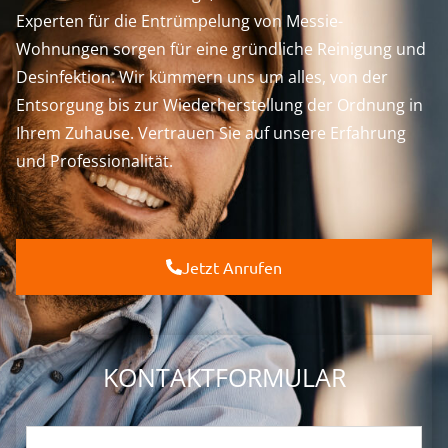
Experten für die Entrümpelung von Messie-
Wohnungen sorgen für eine gründliche Reinigung und
Desinfektion. Wir kümmern uns um alles, von der
Entsorgung bis zur Wiederherstellung der Ordnung in
Ihrem Zuhause. Vertrauen Sie auf unsere Erfahrung
und Professionalität.
Jetzt Anrufen
KONTAKTFORMULAR