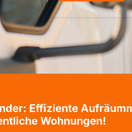
der: Effiziente Aufräum
entliche Wohnungen!