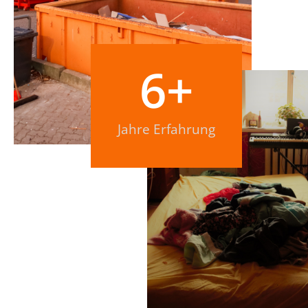
6
+
Jahre Erfahrung