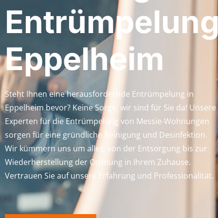
Entrümpelun
Eppelheim
Steht Ihnen eine herausfordernde Entrümpelung in
Eppelheim bevor? Keine Sorge, wir sind für Sie da! Unsere
Experten für die Entrümpelung von Messie-Wohnungen
sorgen für eine gründliche Reinigung und Desinfektion.
Wir kümmern uns um alles, von der Entsorgung bis zur
Wiederherstellung der Ordnung in Ihrem Zuhause.
Vertrauen Sie auf unsere Erfahrung und Professionalität.