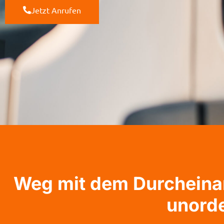
Jetzt Anrufen
Weg mit dem Durcheinan
unord