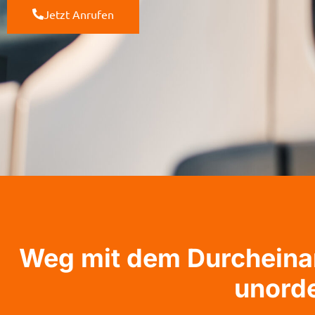
Jetzt Anrufen
Weg mit dem Durcheinan
unord