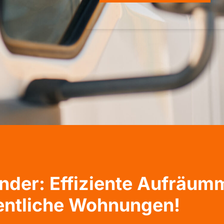
der: Effiziente Aufräum
entliche Wohnungen!