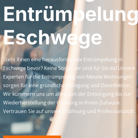
Entrümpelun
Eschwege
Steht Ihnen eine herausfordernde Entrümpelung in
Eschwege bevor? Keine Sorge, wir sind für Sie da! Unsere
Experten für die Entrümpelung von Messie-Wohnungen
sorgen für eine gründliche Reinigung und Desinfektion.
Wir kümmern uns um alles, von der Entsorgung bis zur
Wiederherstellung der Ordnung in Ihrem Zuhause.
Vertrauen Sie auf unsere Erfahrung und Professionalität.