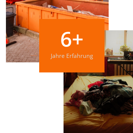
6
+
Jahre Erfahrung