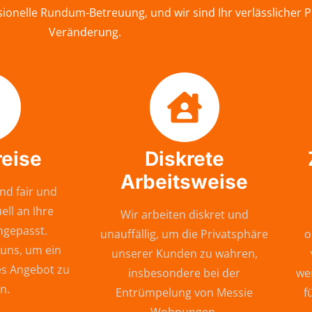
onelle Rundum-Betreuung, und wir sind Ihr verlässlicher 
Veränderung.
reise
Diskrete
Arbeitsweise
nd fair und
ell an Ihre
Wir arbeiten diskret und
ngepasst.
unauffällig, um die Privatsphäre
o
 uns, um ein
unserer Kunden zu wahren,
s Angebot zu
insbesondere bei der
wer
n.
Entrümpelung von Messie
f