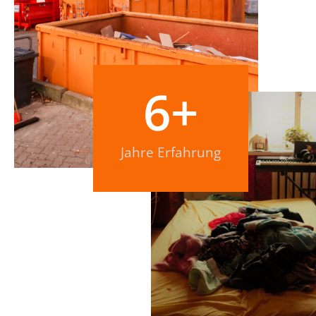
6
+
Jahre Erfahrung