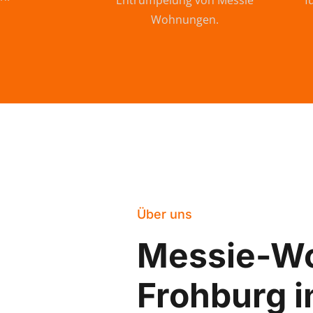
Entrümpelung von Messie
f
Wohnungen.
Über uns
Messie-W
Frohburg i