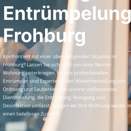
Entrümpelun
Frohburg
Konfrontiert mit einer überwältigenden Situation in
Frohburg? Lassen Sie sich nicht von einer Messie-
Wohnung unterkriegen. Unsere professionellen
Entrümpler sind Experten in der Wiederherstellung von
Ordnung und Sauberkeit. Mit unserer umfassenden
Dienstleistung, die Entsorgung, Reinigung und
Desinfektion umfasst, bringen wir Ihre Wohnung wieder i
einen tadellosen Zustand.