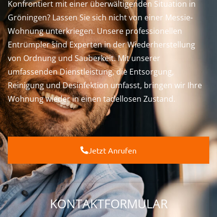
Konfrontiert mit einer überwältigenden Situation in
Gröningen? Lassen Sie sich nicht von einer Messie-
Wohnung unterkriegen. Unsere professionellen
Entrümpler sind Experten in der Wiederherstellung
von Ordnung und Sauberkeit. Mit unserer
umfassenden Dienstleistung, die Entsorgung,
Reinigung und Desinfektion umfasst, bringen wir Ihre
Wohnung wieder in einen tadellosen Zustand.
Jetzt Anrufen
KONTAKTFORMULAR