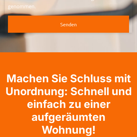
genommen.
Senden
Machen Sie Schluss mit
Unordnung: Schnell und
einfach zu einer
aufgeräumten
Wohnung!