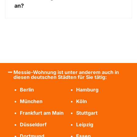
an?
Messie-Wohnung ist unter anderem auch in
diesen deutschen Städten für Sie tätig:
Berlin
Hamburg
München
Köln
Frankfurt am Main
Stuttgart
Düsseldorf
Leipzig
Dortmund
Essen