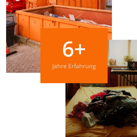
6
+
Jahre Erfahrung