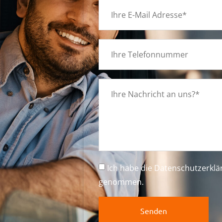
g
n
Ich habe die
Datenschutzerkl
genommen.
Senden