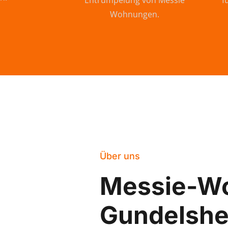
Entrümpelung von Messie
f
Wohnungen.
Über uns
Messie-W
Gundelshe