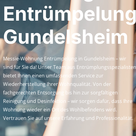
Entrümpelun
Gundelsheim
Messie-Wohnung Entrümpelung in Gundelsheim – wir
sind für Sie da! Unser Team aus Entrümplungsspezialiste
bietet Ihnen einen umfassenden Service zur
Wiederherstellung Ihrer Wohnqualität. Von der
fachgerechten Entsorgung bis hin zur sorgfältigen
Reinigung und Desinfektion – wir sorgen dafür, dass Ihre
Wohnung wieder ein Ort des Wohlbefindens wird.
Vertrauen Sie auf unsere Erfahrung und Professionalität.