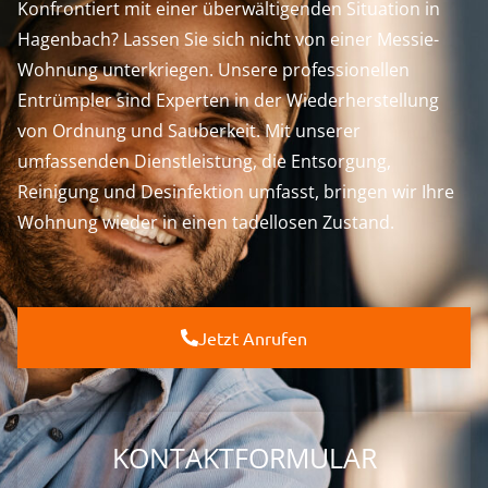
Konfrontiert mit einer überwältigenden Situation in
Hagenbach? Lassen Sie sich nicht von einer Messie-
Wohnung unterkriegen. Unsere professionellen
Entrümpler sind Experten in der Wiederherstellung
von Ordnung und Sauberkeit. Mit unserer
umfassenden Dienstleistung, die Entsorgung,
Reinigung und Desinfektion umfasst, bringen wir Ihre
Wohnung wieder in einen tadellosen Zustand.
Jetzt Anrufen
KONTAKTFORMULAR