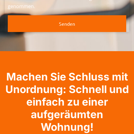
genommen.
Senden
Machen Sie Schluss mit
Unordnung: Schnell und
einfach zu einer
aufgeräumten
Wohnung!