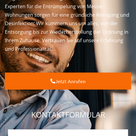
Experten für die Entrümpelung von Messie-
Wohnungen sorgen für eine gründliche Reinigung und
Desinfektion. Wir kümmern uns um alles, von der
Entsorgung bis zur Wiederherstellung der Ordnung in
Ihrem Zuhause. Vertrauen Sie auf unsere Erfahrung
und Professionalität.
Jetzt Anrufen
KONTAKTFORMULAR