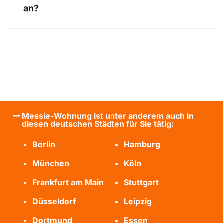
an?
Messie-Wohnung ist unter anderem auch in
diesen deutschen Städten für Sie tätig:
Berlin
Hamburg
München
Köln
Frankfurt am Main
Stuttgart
Düsseldorf
Leipzig
Dortmund
Essen