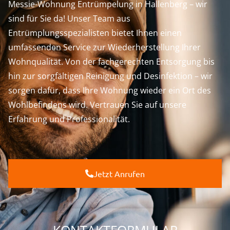
Messie-Wohnung Entrümpelung in Hallenberg – wir
sind für Sie da! Unser Team aus
Entrümplungsspezialisten bietet Ihnen einen
umfassenden Service zur Wiederherstellung Ihrer
Wohnqualität. Von der fachgerechten Entsorgung bis
hin zur sorgfältigen Reinigung und Desinfektion – wir
sorgen dafür, dass Ihre Wohnung wieder ein Ort des
Wohlbefindens wird. Vertrauen Sie auf unsere
Erfahrung und Professionalität.
Jetzt Anrufen