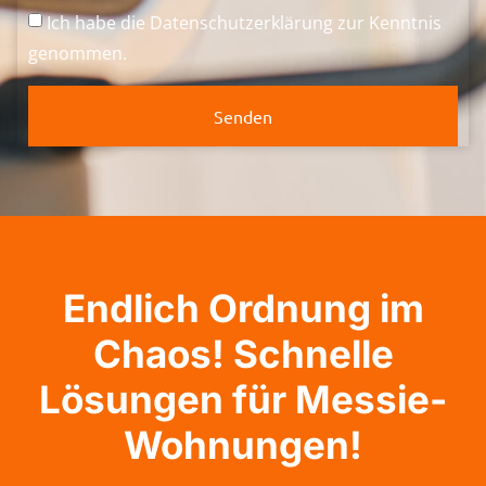
Ich habe die
Datenschutzerklärung
zur Kenntnis
genommen.
Senden
Endlich Ordnung im
Chaos! Schnelle
Lösungen für Messie-
Wohnungen!