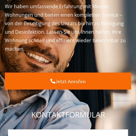
Wir haben umfassende Erfahrung mit Messie-
Wohnungen und bieten einen kompletten Service –
von der Beseitigung des Unrats bis hin zu Reinigung
und Desinfektion. Lassen Sie uns Ihnen helfen, Ihre
Wohnung schnell und effizient wieder bewohnbar zu
machen.
Jetzt Anrufen
KONTAKTFORMULAR