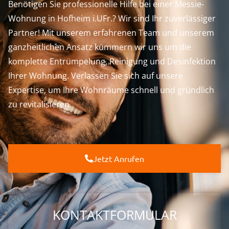
Benötigen Sie professionelle Hilfe bei einer Messie-
Wohnung in Hofheim i.UFr.? Wir sind Ihr zuverlässiger
Partner! Mit unserem erfahrenen Team und unserem
ganzheitlichen Ansatz kümmern wir uns um die
komplette Entrümpelung, Reinigung und Desinfektion
Ihrer Wohnung. Verlassen Sie sich auf unsere
Expertise, um Ihre Wohnräume schnell und gründlich
zu revitalisieren.
Jetzt Anrufen
KONTAKTFORMULAR