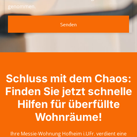
genommen.
Senden
Schluss mit dem Chaos:
Finden Sie jetzt schnelle
Hilfen für überfüllte
Wohnräume!
Ihre Messie-Wohnung Hofheim i.UFr. verdient eine