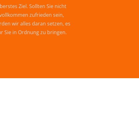
berstes Ziel. Sollten Sie nicht
vollkommen zufrieden sein,
den wir alles daran setzen, es
ür Sie in Ordnung zu bringen.