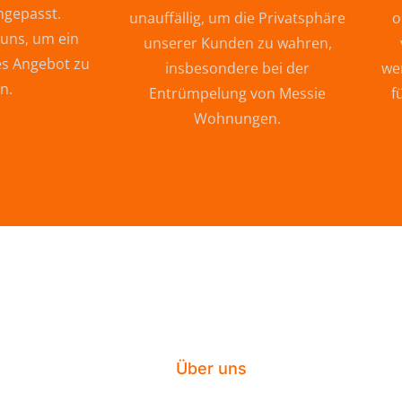
ngepasst.
unauffällig, um die Privatsphäre
o
 uns, um ein
unserer Kunden zu wahren,
s Angebot zu
insbesondere bei der
wer
n.
Entrümpelung von Messie
f
Wohnungen.
Über uns