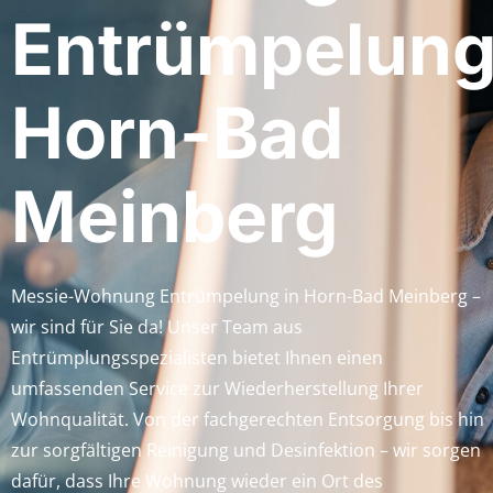
Entrümpelun
Horn-Bad
Meinberg
Messie-Wohnung Entrümpelung in Horn-Bad Meinberg –
wir sind für Sie da! Unser Team aus
Entrümplungsspezialisten bietet Ihnen einen
umfassenden Service zur Wiederherstellung Ihrer
Wohnqualität. Von der fachgerechten Entsorgung bis hin
zur sorgfältigen Reinigung und Desinfektion – wir sorgen
dafür, dass Ihre Wohnung wieder ein Ort des