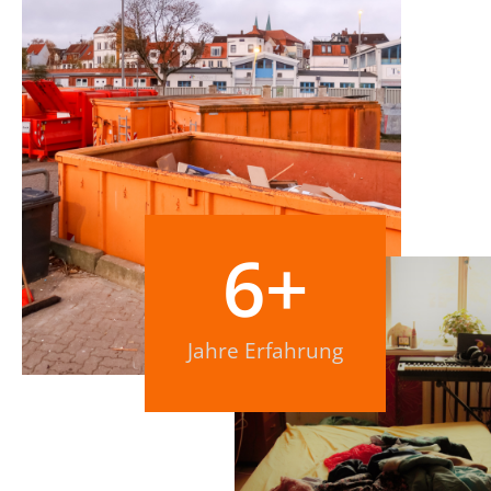
6
+
Jahre Erfahrung