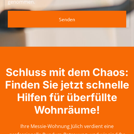
genommen.
Senden
Schluss mit dem Chaos:
Finden Sie jetzt schnelle
Hilfen für überfüllte
Wohnräume!
Ihre Messie-Wohnung Jülich verdient eine