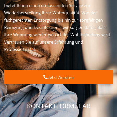
bietet Ihnen einen umfassenden Service zur
Wiederherstellung Ihrer Wohnqualität. Von der
fachgerechten Entsorgung bis hin zur sorgfältigen
Reinigung und Desinfektion – wir sorgen dafür, dass
Ihre Wohnung wieder ein Ort des Wohlbefindens wird.
Vertrauen Sie auf unsere Erfahrung und
Professionalität.
Jetzt Anrufen
KONTAKTFORMULAR