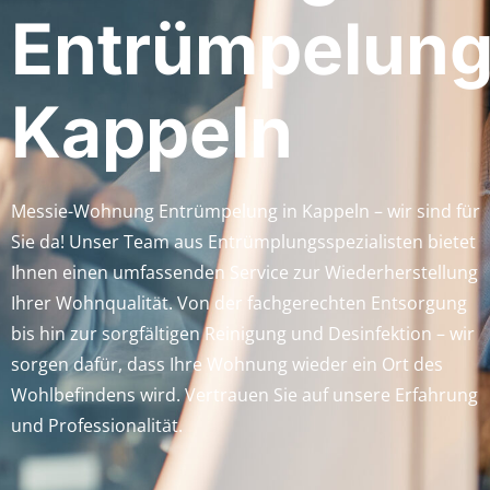
Entrümpelun
Kappeln
Messie-Wohnung Entrümpelung in Kappeln – wir sind für
Sie da! Unser Team aus Entrümplungsspezialisten bietet
Ihnen einen umfassenden Service zur Wiederherstellung
Ihrer Wohnqualität. Von der fachgerechten Entsorgung
bis hin zur sorgfältigen Reinigung und Desinfektion – wir
sorgen dafür, dass Ihre Wohnung wieder ein Ort des
Wohlbefindens wird. Vertrauen Sie auf unsere Erfahrung
und Professionalität.