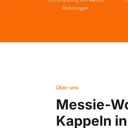
Entrümpelung von Messie
f
Wohnungen.
Über uns
Messie-W
Kappeln in