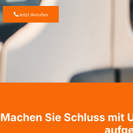
Jetzt Anrufen
Machen Sie Schluss mit U
aufg