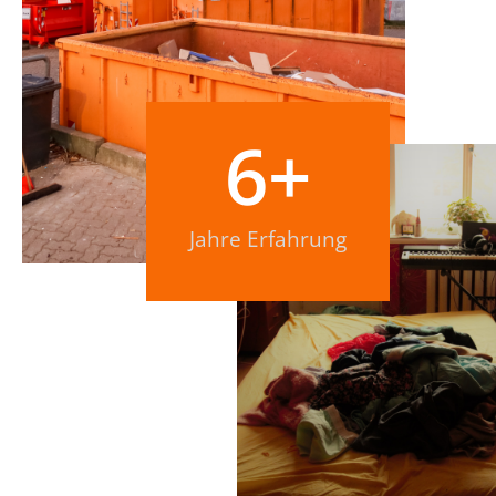
6
+
Jahre Erfahrung