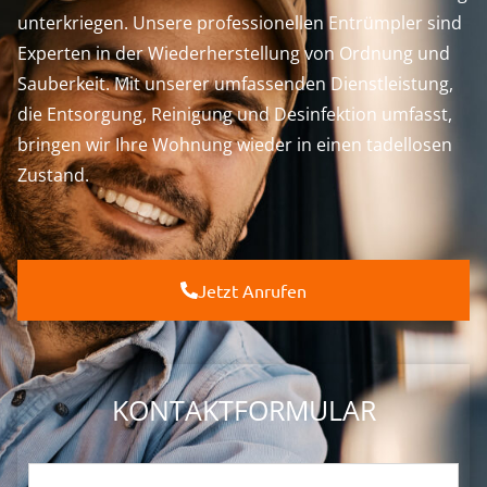
unterkriegen. Unsere professionellen Entrümpler sind
Experten in der Wiederherstellung von Ordnung und
Sauberkeit. Mit unserer umfassenden Dienstleistung,
die Entsorgung, Reinigung und Desinfektion umfasst,
bringen wir Ihre Wohnung wieder in einen tadellosen
Zustand.
Jetzt Anrufen
KONTAKTFORMULAR