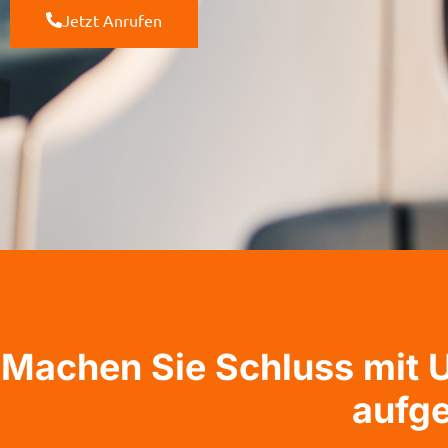
Jetzt Anrufen
Machen Sie Schluss mit U
aufg