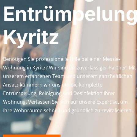
Entrümpelun
Kyritz
Benötigen Sie professionelle Hilfe bei einer Messie-
Wohnung in Kyritz? Wir sind Ihr zuverlässiger Partner! Mit
unserem erfahrenen Team und unserem ganzheitlichen
Ansatz kümmern wir uns um die komplette
Entrümpelung, Reinigung und Desinfektion Ihrer
Wohnung. Verlassen Sie sich auf unsere Expertise, um
Ihre Wohnräume schnell und gründlich zu revitalisieren.