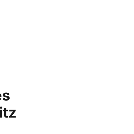
es
itz