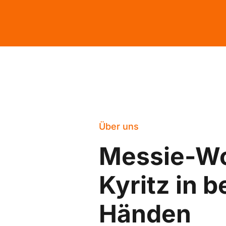
Über uns
Messie-W
Kyritz in 
Händen