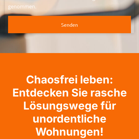
genommen.
Senden
Chaosfrei leben:
Entdecken Sie rasche
Lösungswege für
unordentliche
Wohnungen!