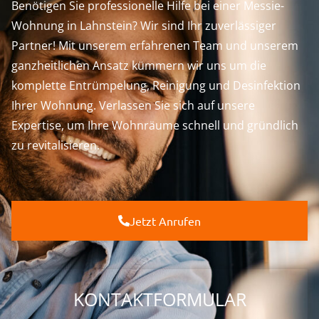
Benötigen Sie professionelle Hilfe bei einer Messie-
Wohnung in Lahnstein? Wir sind Ihr zuverlässiger
Partner! Mit unserem erfahrenen Team und unserem
ganzheitlichen Ansatz kümmern wir uns um die
komplette Entrümpelung, Reinigung und Desinfektion
Ihrer Wohnung. Verlassen Sie sich auf unsere
Expertise, um Ihre Wohnräume schnell und gründlich
zu revitalisieren.
Jetzt Anrufen
KONTAKTFORMULAR