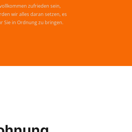
vollkommen zufrieden sein,
den wir alles daran setzen, es
ür Sie in Ordnung zu bringen.
ohnung