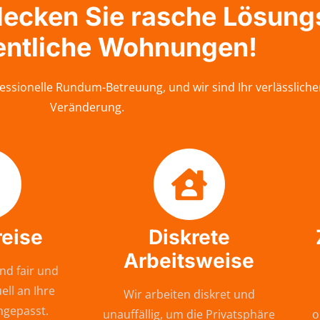
tdecken Sie rasche Lösun
entliche Wohnungen!
essionelle Rundum-Betreuung, und wir sind Ihr verlässlich
Veränderung.
reise
Diskrete
Arbeitsweise
nd fair und
ell an Ihre
Wir arbeiten diskret und
ngepasst.
unauffällig, um die Privatsphäre
o