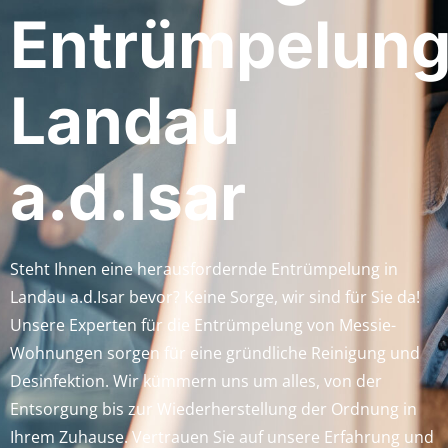
Entrümpelun
Landau
a.d.Isar
Steht Ihnen eine herausfordernde Entrümpelung in
Landau a.d.Isar bevor? Keine Sorge, wir sind für Sie da!
Unsere Experten für die Entrümpelung von Messie-
Wohnungen sorgen für eine gründliche Reinigung und
Desinfektion. Wir kümmern uns um alles, von der
Entsorgung bis zur Wiederherstellung der Ordnung in
Ihrem Zuhause. Vertrauen Sie auf unsere Erfahrung und