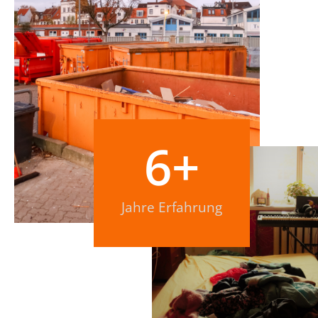
6
+
Jahre Erfahrung