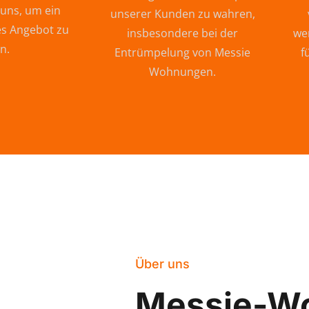
 uns, um ein
unserer Kunden zu wahren,
s Angebot zu
insbesondere bei der
wer
n.
Entrümpelung von Messie
f
Wohnungen.
Über uns
Messie-W