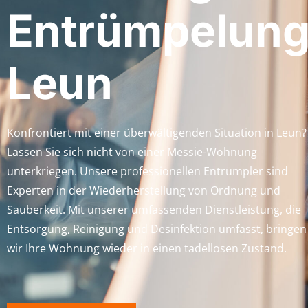
Entrümpelun
Leun
Konfrontiert mit einer überwältigenden Situation in Leun?
Lassen Sie sich nicht von einer Messie-Wohnung
unterkriegen. Unsere professionellen Entrümpler sind
Experten in der Wiederherstellung von Ordnung und
Sauberkeit. Mit unserer umfassenden Dienstleistung, die
Entsorgung, Reinigung und Desinfektion umfasst, bringen
wir Ihre Wohnung wieder in einen tadellosen Zustand.