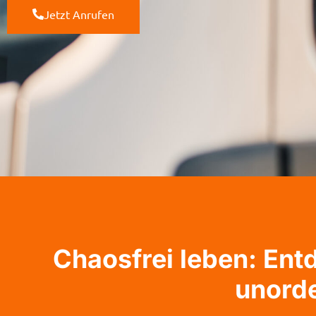
Jetzt Anrufen
Chaosfrei leben: En
unord