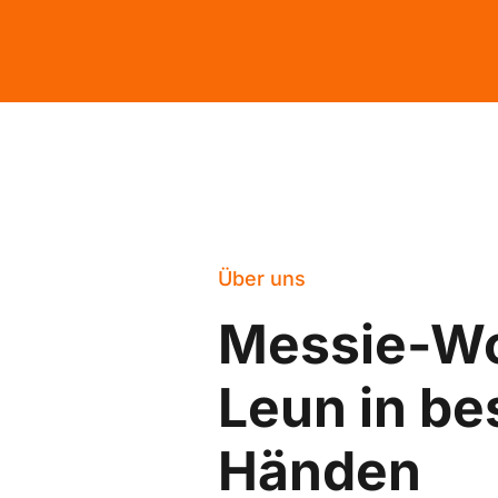
Über uns
Messie-W
Leun in be
Händen