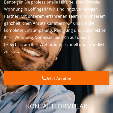
Benötigen Sie professionelle Hilfe bei einer Messie-
Wohnung in Löffingen? Wir sind Ihr zuverlässiger
Partner! Mit unserem erfahrenen Team und unserem
ganzheitlichen Ansatz kümmern wir uns um die
komplette Entrümpelung, Reinigung und Desinfektion
Ihrer Wohnung. Verlassen Sie sich auf unsere
Expertise, um Ihre Wohnräume schnell und gründlich
zu revitalisieren.
Jetzt Anrufen
KONTAKTFORMULAR