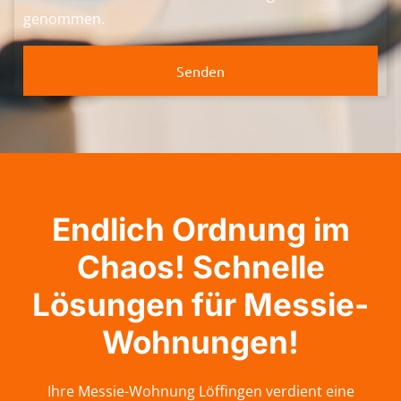
genommen.
Senden
Endlich Ordnung im
Chaos! Schnelle
Lösungen für Messie-
Wohnungen!
Ihre Messie-Wohnung Löffingen verdient eine