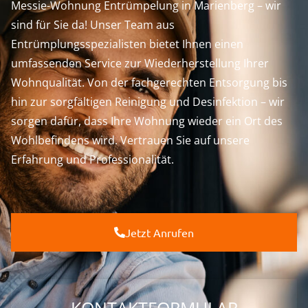
Messie-Wohnung Entrümpelung in Marienberg – wir
sind für Sie da! Unser Team aus
Entrümplungsspezialisten bietet Ihnen einen
umfassenden Service zur Wiederherstellung Ihrer
Wohnqualität. Von der fachgerechten Entsorgung bis
hin zur sorgfältigen Reinigung und Desinfektion – wir
sorgen dafür, dass Ihre Wohnung wieder ein Ort des
Wohlbefindens wird. Vertrauen Sie auf unsere
Erfahrung und Professionalität.
Jetzt Anrufen