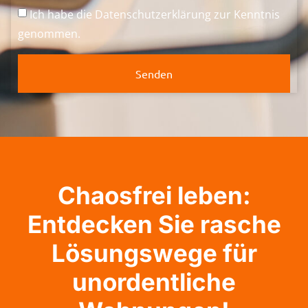
Ich habe die
Datenschutzerklärung
zur Kenntnis
genommen.
Senden
Chaosfrei leben:
Entdecken Sie rasche
Lösungswege für
unordentliche