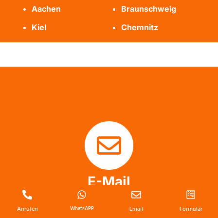
Aachen
Braunschweig
Kiel
Chemnitz
E-Mail
info@messie-wohnung-profis.de
Anrufen
WhatsAPP
Email
Formular