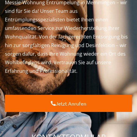
Messie-Wohnung Entrümpelung in Memmingen – wir
sind für Sie da! Unser Team aus
Entrümplungsspezialisten bietet Ihnen einen
umfassenden Service zur Wiederherstellung Ihrer
Wohnqualität. Von der fachgerechten Entsorgung bis
hin zur sorgfältigen Reinigung und Desinfektion – wir
sorgen dafür, dass Ihre Wohnung wieder ein Ort des
Wohlbefindens wird. Vertrauen Sie auf unsere
Erfahrung und Professionalität.
Jetzt Anrufen