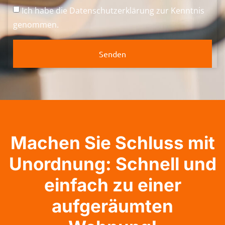
Ich habe die
Datenschutzerklärung
zur Kenntnis
genommen.
Senden
Machen Sie Schluss mit
Unordnung: Schnell und
einfach zu einer
aufgeräumten