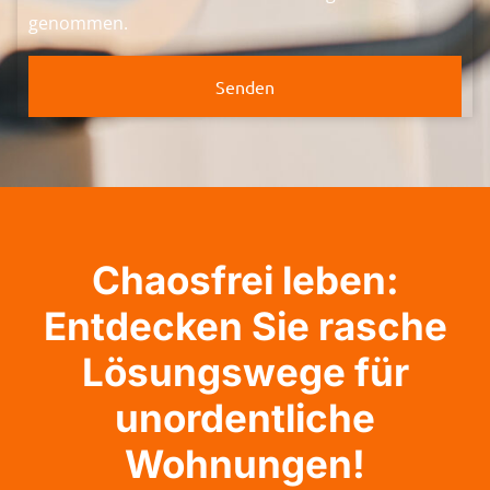
genommen.
Senden
Chaosfrei leben:
Entdecken Sie rasche
Lösungswege für
unordentliche
Wohnungen!