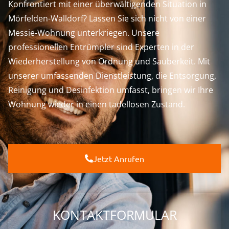
Konfrontiert mit einer überwältigenden Situation in
Mörfelden-Walldorf? Lassen Sie sich nicht von einer
Messie-Wohnung unterkriegen. Unsere
professionellen Entrümpler sind Experten in der
Wiederherstellung von Ordnung und Sauberkeit. Mit
unserer umfassenden Dienstleistung, die Entsorgung,
Reinigung und Desinfektion umfasst, bringen wir Ihre
Wohnung wieder in einen tadellosen Zustand.
Jetzt Anrufen
KONTAKTFORMULAR