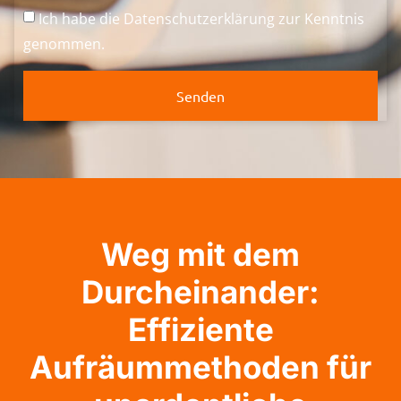
Ich habe die
Datenschutzerklärung
zur Kenntnis
genommen.
Senden
Weg mit dem
Durcheinander:
Effiziente
Aufräummethoden für