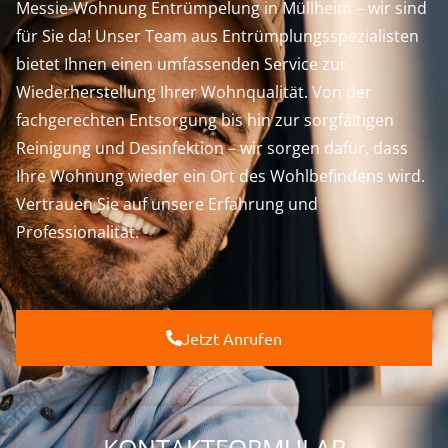
Messie-Wohnung Entrümpelung in Müllheim – wir sind
für Sie da! Unser Team aus Entrümplungsspezialisten
bietet Ihnen einen umfassenden Service zur
Wiederherstellung Ihrer Wohnqualität. Von der
fachgerechten Entsorgung bis hin zur sorgfältigen
Reinigung und Desinfektion – wir sorgen dafür, dass
Ihre Wohnung wieder ein Ort des Wohlbefindens wird.
Vertrauen Sie auf unsere Erfahrung und
Professionalität.
Jetzt Anrufen