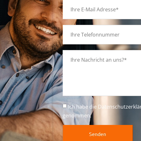
g
Ich habe die
Datenschutzerkl
e
genommen.
Senden