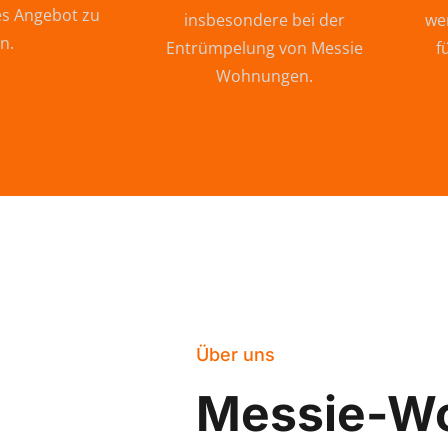
s Angebot zu
insbesondere bei der
wer
n.
Entrümpelung von Messie
f
Wohnungen.
Über uns
Messie-W