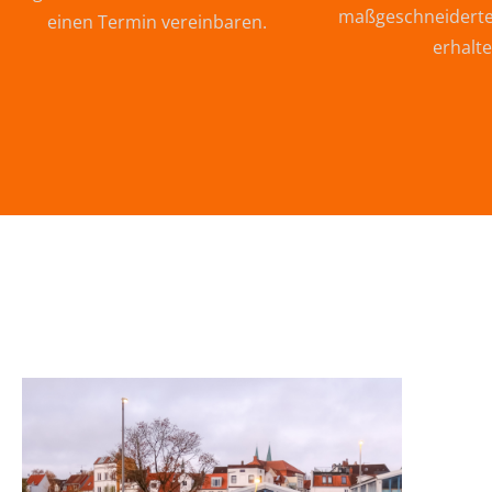
maßgeschneiderte
einen Termin vereinbaren.
erhalte