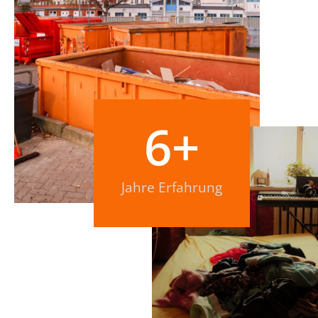
6
+
Jahre Erfahrung