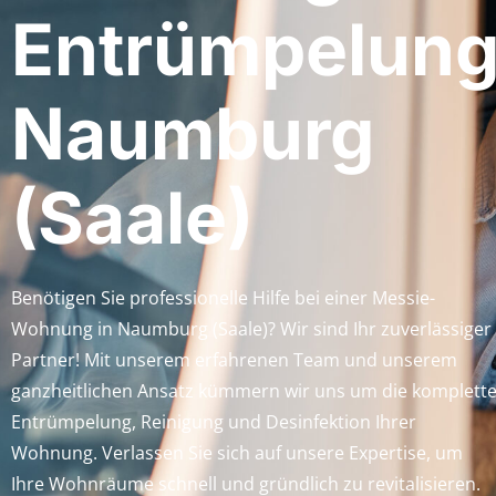
Entrümpelun
Naumburg
(Saale)
Benötigen Sie professionelle Hilfe bei einer Messie-
Wohnung in Naumburg (Saale)? Wir sind Ihr zuverlässiger
Partner! Mit unserem erfahrenen Team und unserem
ganzheitlichen Ansatz kümmern wir uns um die komplett
Entrümpelung, Reinigung und Desinfektion Ihrer
Wohnung. Verlassen Sie sich auf unsere Expertise, um
Ihre Wohnräume schnell und gründlich zu revitalisieren.