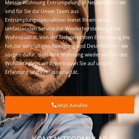
Messie-Wohnung Entrümpelung in Neukirchen – wir
sind für Sie da! Unser Team aus
Entrümplungsspezialisten bietet Ihnen einen
umfassenden Service zur Wiederherstellung Ihrer
Wohnqualität. Von der fachgerechten Entsorgung bis
hin zur sorgfältigen Reinigung und Desinfektion – wir
sorgen dafür, dass Ihre Wohnung wieder ein Ort des
Wohlbefindens wird. Vertrauen Sie auf unsere
Erfahrung und Professionalität.
Jetzt Anrufen