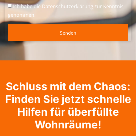
Ich habe die
Datenschutzerklärung
zur Kenntnis
genommen.
Senden
Schluss mit dem Chaos:
Finden Sie jetzt schnelle
Hilfen für überfüllte
Wohnräume!