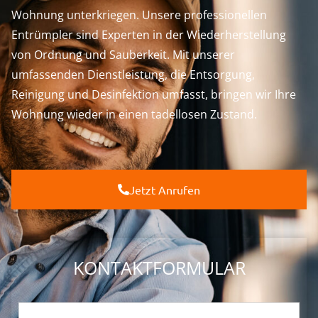
Wohnung unterkriegen. Unsere professionellen
Entrümpler sind Experten in der Wiederherstellung
von Ordnung und Sauberkeit. Mit unserer
umfassenden Dienstleistung, die Entsorgung,
Reinigung und Desinfektion umfasst, bringen wir Ihre
Wohnung wieder in einen tadellosen Zustand.
Jetzt Anrufen
KONTAKTFORMULAR