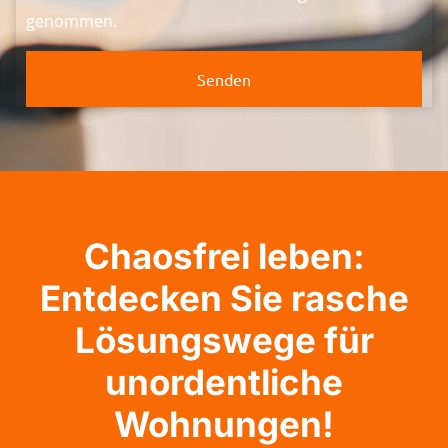
genommen.
Senden
Chaosfrei leben:
Entdecken Sie rasche
Lösungswege für
unordentliche
Wohnungen!