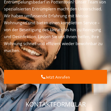
Entrümpelungsbedarf in Pottenstein? Unser Team von
spezialisierten Entrümplern macht den Unterschied.
Wir haben umfassende Erfahrung mit Messie-
Wohnungen und bieten einen kompletten Service –
von der Beseitigung des Unrats bis hin zu Reinigung
und Desinfektion. Lassen Sie uns Ihnen helfen, Ihre
Wohnung schnell und effizient wieder bewohnbar zu
machen.
Jetzt Anrufen
KONTAKTFORMULAR