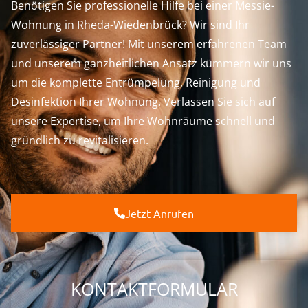
Benötigen Sie professionelle Hilfe bei einer Messie-
Wohnung in Rheda-Wiedenbrück? Wir sind Ihr
zuverlässiger Partner! Mit unserem erfahrenen Team
und unserem ganzheitlichen Ansatz kümmern wir uns
um die komplette Entrümpelung, Reinigung und
Desinfektion Ihrer Wohnung. Verlassen Sie sich auf
unsere Expertise, um Ihre Wohnräume schnell und
gründlich zu revitalisieren.
Jetzt Anrufen
KONTAKTFORMULAR