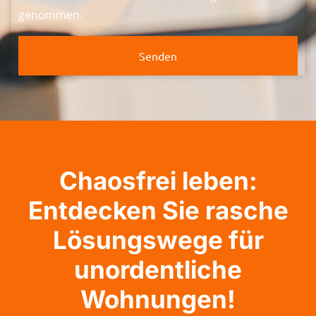
genommen.
Senden
Chaosfrei leben:
Entdecken Sie rasche
Lösungswege für
unordentliche
Wohnungen!