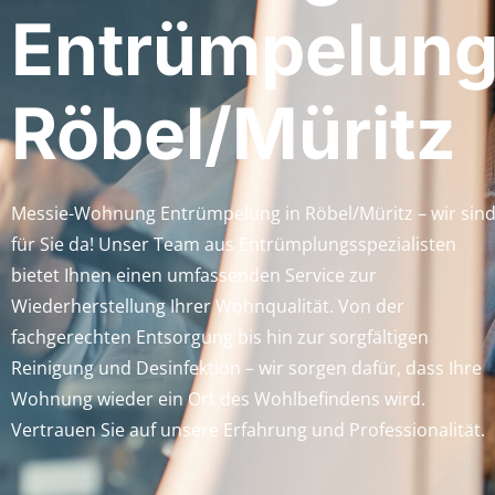
Entrümpelun
Röbel/Müritz
Messie-Wohnung Entrümpelung in Röbel/Müritz – wir sin
für Sie da! Unser Team aus Entrümplungsspezialisten
bietet Ihnen einen umfassenden Service zur
Wiederherstellung Ihrer Wohnqualität. Von der
fachgerechten Entsorgung bis hin zur sorgfältigen
Reinigung und Desinfektion – wir sorgen dafür, dass Ihre
Wohnung wieder ein Ort des Wohlbefindens wird.
Vertrauen Sie auf unsere Erfahrung und Professionalität.