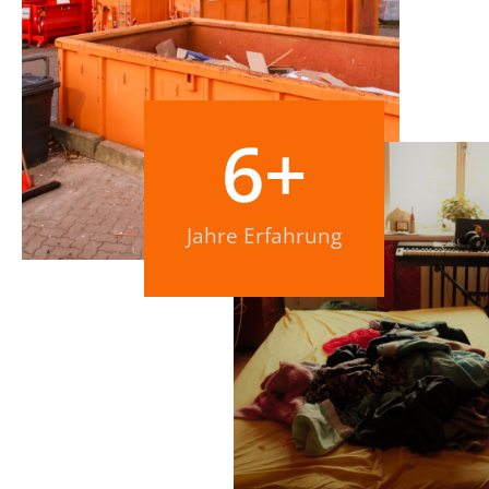
6
+
Jahre Erfahrung