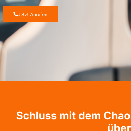
Jetzt Anrufen
Schluss mit dem Chaos:
über