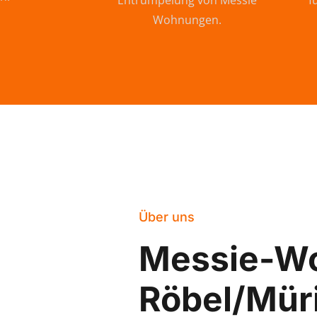
Entrümpelung von Messie
f
Wohnungen.
Über uns
Messie-W
Röbel/Müri