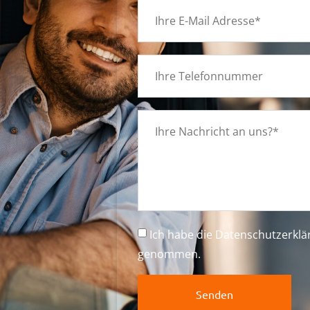
g
d
Ich habe die
Datenschutzerkl
genommen.
Senden