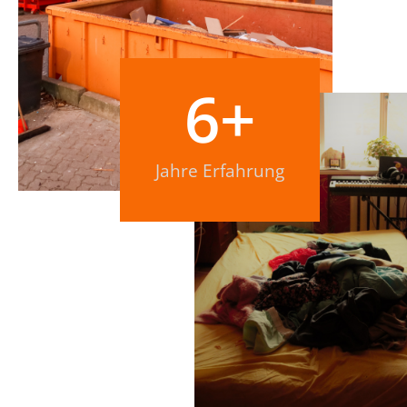
6
+
Jahre Erfahrung