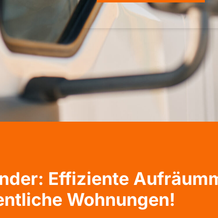
der: Effiziente Aufräum
entliche Wohnungen!