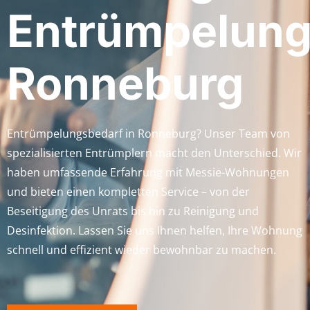
Entrümpelun
Ronneburg
Entrümpelungsbedarf in Ronneburg? Unser Team von
spezialisierten Entrümplern macht den Unterschied. Wir
haben umfassende Erfahrung mit Messie-Wohnungen
und bieten einen kompletten Service – von der
Beseitigung des Unrats bis hin zu Reinigung und
Desinfektion. Lassen Sie uns Ihnen helfen, Ihre Wohnung
schnell und effizient wieder bewohnbar zu machen.