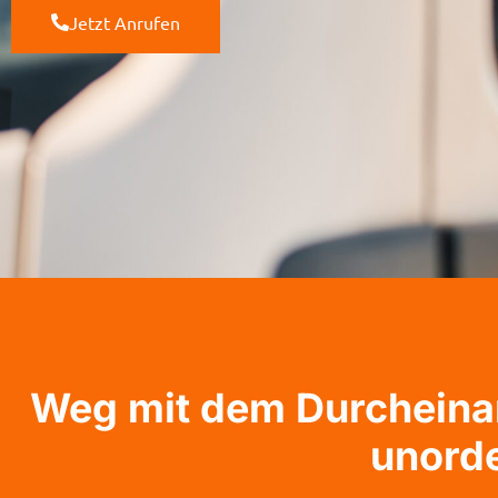
Jetzt Anrufen
Weg mit dem Durcheinan
unord