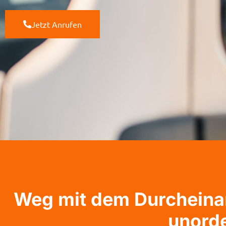
Jetzt Anrufen
Weg mit dem Durcheinan
unord