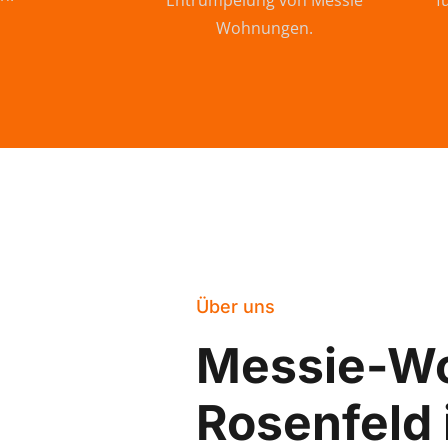
Entrümpelung von Messie
f
Wohnungen.
Über uns
Messie-W
Rosenfeld 