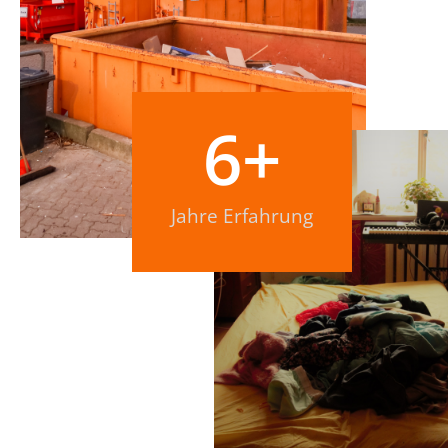
6
+
Jahre Erfahrung