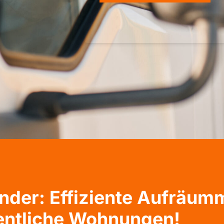
der: Effiziente Aufräum
entliche Wohnungen!