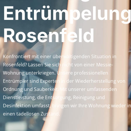
Entrümpelun
Rosenfeld
Konfrontiert mit einer überwältigenden Situation in
Rosenfeld? Lassen Sie sich nicht von einer Messie-
Wohnung unterkriegen. Unsere professionellen
Entrümpler sind Experten in der Wiederherstellung von
Ordnung und Sauberkeit. Mit unserer umfassenden
Dienstleistung, die Entsorgung, Reinigung und
Desinfektion umfasst, bringen wir Ihre Wohnung wieder i
einen tadellosen Zustand.