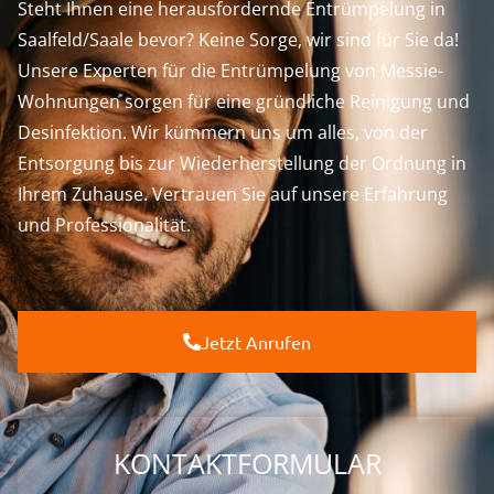
Steht Ihnen eine herausfordernde Entrümpelung in
Saalfeld/Saale bevor? Keine Sorge, wir sind für Sie da!
Unsere Experten für die Entrümpelung von Messie-
Wohnungen sorgen für eine gründliche Reinigung und
Desinfektion. Wir kümmern uns um alles, von der
Entsorgung bis zur Wiederherstellung der Ordnung in
Ihrem Zuhause. Vertrauen Sie auf unsere Erfahrung
und Professionalität.
Jetzt Anrufen
KONTAKTFORMULAR