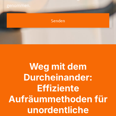
genommen.
Senden
Weg mit dem
Durcheinander:
Effiziente
Aufräummethoden für
unordentliche