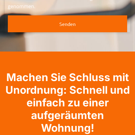
genommen.
Senden
Machen Sie Schluss mit
Unordnung: Schnell und
einfach zu einer
aufgeräumten
Wohnung!