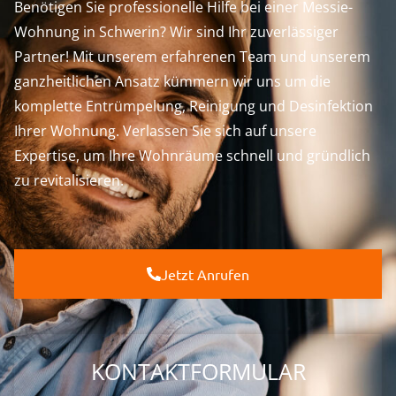
Benötigen Sie professionelle Hilfe bei einer Messie-
Wohnung in Schwerin? Wir sind Ihr zuverlässiger
Partner! Mit unserem erfahrenen Team und unserem
ganzheitlichen Ansatz kümmern wir uns um die
komplette Entrümpelung, Reinigung und Desinfektion
Ihrer Wohnung. Verlassen Sie sich auf unsere
Expertise, um Ihre Wohnräume schnell und gründlich
zu revitalisieren.
Jetzt Anrufen
KONTAKTFORMULAR