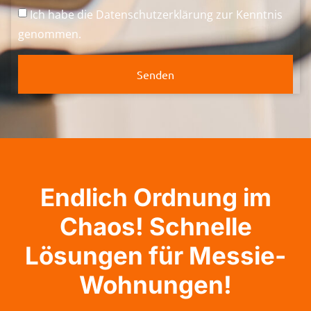
Ich habe die
Datenschutzerklärung
zur Kenntnis
genommen.
Senden
Endlich Ordnung im
Chaos! Schnelle
Lösungen für Messie-
Wohnungen!