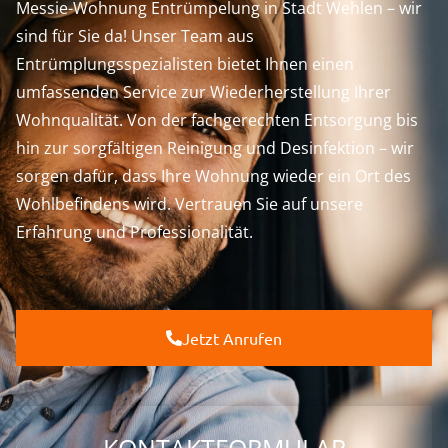
Messie-Wohnung Entrümpelung in Stadt Wehlen – wir
sind für Sie da! Unser Team aus
Entrümplungsspezialisten bietet Ihnen einen
umfassenden Service zur Wiederherstellung Ihrer
Wohnqualität. Von der fachgerechten Entsorgung bis
hin zur sorgfältigen Reinigung und Desinfektion – wir
sorgen dafür, dass Ihre Wohnung wieder ein Ort des
Wohlbefindens wird. Vertrauen Sie auf unsere
Erfahrung und Professionalität.
Jetzt Anrufen