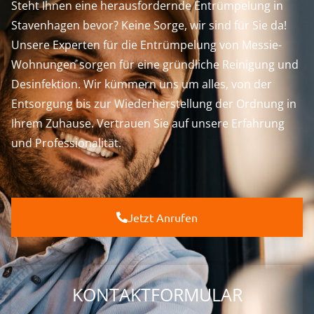
Steht Ihnen eine herausfordernde Entrümpelung in
Stavenhagen bevor? Keine Sorge, wir sind für Sie da!
Unsere Experten für die Entrümpelung von Messie-
Wohnungen sorgen für eine gründliche Reinigung und
Desinfektion. Wir kümmern uns um alles, von der
Entsorgung bis zur Wiederherstellung der Ordnung in
Ihrem Zuhause. Vertrauen Sie auf unsere Erfahrung
und Professionalität.
Jetzt Anrufen
KONTAKTFORMULAR