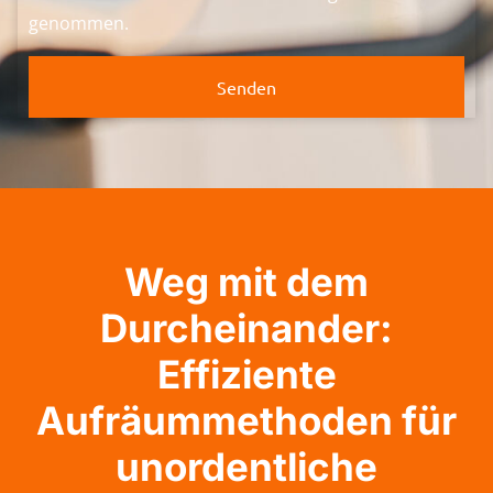
genommen.
Senden
Weg mit dem
Durcheinander:
Effiziente
Aufräummethoden für
unordentliche