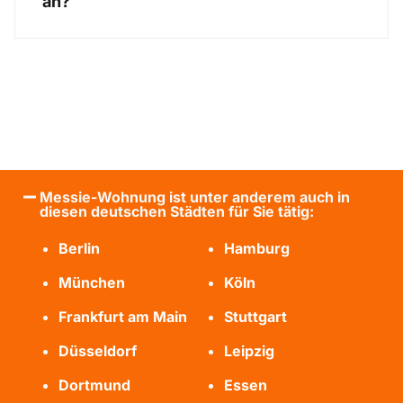
an?
Messie-Wohnung ist unter anderem auch in
diesen deutschen Städten für Sie tätig:
Berlin
Hamburg
München
Köln
Frankfurt am Main
Stuttgart
Düsseldorf
Leipzig
Dortmund
Essen